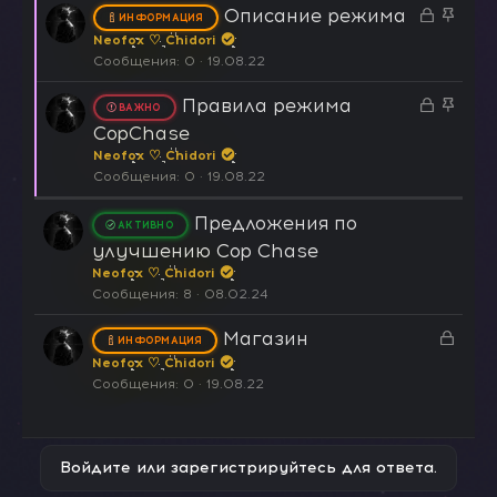
З
З
Описание режима
ИНФОРМАЦИЯ
а
а
Neofox ♡ Chidori
к
к
Сообщения
0
19.08.22
р
р
Правила режима
З
З
ы
е
ВАЖНО
а
а
т
п
CopChase
к
к
а
л
Neofox ♡ Chidori
р
р
е
Сообщения
0
19.08.22
ы
е
н
т
п
Предложения по
о
АКТИВНО
а
л
улучшению Cop Chase
е
Neofox ♡ Chidori
н
Сообщения
8
08.02.24
о
З
Магазин
ИНФОРМАЦИЯ
а
Neofox ♡ Chidori
к
Сообщения
0
19.08.22
р
ы
т
Войдите или зарегистрируйтесь для ответа.
а