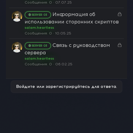
р
Сообщения
0
07.07.25
ы
З
Информация об
т
SERVER 03
а
а
использовании сторонних скриптов
к
salam.heartless
р
Сообщения
0
10.05.25
ы
З
Связь с руководством
т
SERVER 03
а
а
сервера
к
salam.heartless
р
Сообщения
0
06.02.25
ы
т
а
Войдите или зарегистрируйтесь для ответа.