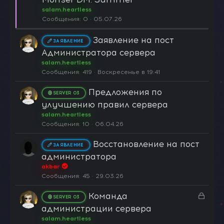
е
к
salam.heartless
н
р
Сообщения
0
05.07.26
о
е
п
Заявление на пост
ЗАЯВЛЕНИЕ
л
Администратора сервера
е
salam.heartless
н
Сообщения
419
Воскресенье в 19:41
о
Предложения по
SERVER 03
улучшению правил сервера
salam.heartless
Сообщения
10
06.04.26
Восстановление на пост
ЗАЯВЛЕНИЕ
администратора
akbar
Сообщения
45
29.03.26
З
Команда
SERVER 03
а
администрации сервера
к
salam.heartless