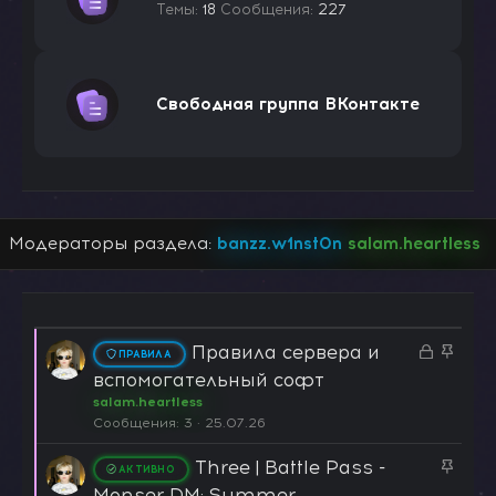
Темы
18
Сообщения
227
Свободная группа ВКонтакте
Модераторы раздела:
banzz.w1nst0n
salam.heartless
З
З
Правила сервера и
ПРАВИЛА
а
а
вспомогательный софт
к
к
salam.heartless
р
р
Сообщения
3
25.07.26
ы
е
Three | Battle Pass -
т
п
З
АКТИВНО
а
л
а
Monser DM: Summer