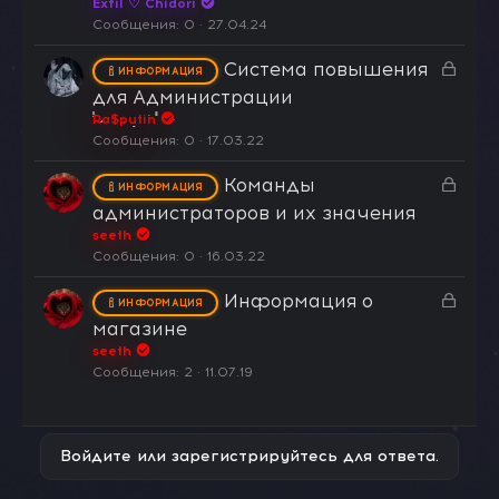
Exfil ♡ Chidori
р
н
Сообщения
0
27.04.24
ы
о
З
Система повышения
т
ИНФОРМАЦИЯ
а
а
для Администрации
к
Ra$putin
р
Сообщения
0
17.03.22
ы
З
Команды
т
ИНФОРМАЦИЯ
а
а
администраторов и их значения
к
seeth
р
Сообщения
0
16.03.22
ы
З
Информация о
т
ИНФОРМАЦИЯ
а
а
магазине
к
seeth
р
Сообщения
2
11.07.19
ы
т
а
Войдите или зарегистрируйтесь для ответа.