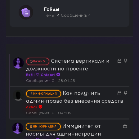
Гайды
Темы
4
Сообщения
4
З
З
Система вертикали и
ВАЖНО
а
а
должности на проекте
к
к
Exfil ♡ Chidori
р
р
Сообщения
0
28.04.25
ы
е
Как получить
т
З
п
З
ИНФОРМАЦИЯ
а
а
л
а
админ-права без внесения средств
к
е
к
akbar
р
н
р
Сообщения
0
04.11.19
ы
о
е
т
З
п
Иммунитет от
ИНФОРМАЦИЯ
а
а
л
нормы для администрации
к
е