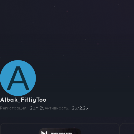
A
Albak_FiftiyToo
Регистрация
23.11.25
Активность
23.12.25