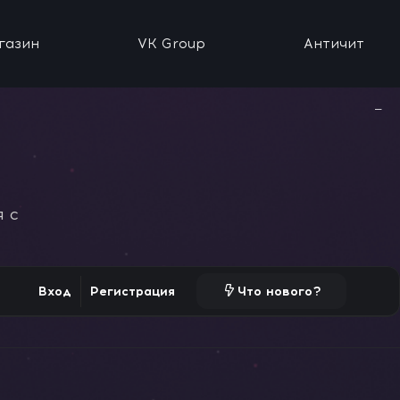
газин
VK Group
Античит
−
 с
Вход
Регистрация
Что нового?