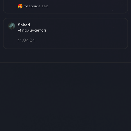
:
treepside.sex
Р
е
а
к
Shked.
ц
+1 получается
и
и
14.04.24
: