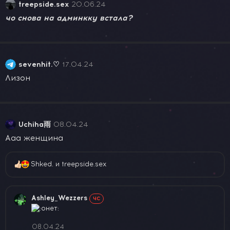
treepside.sex
20.06.24
чо снова на админкку встала?
sevenhit.♡
17.04.24
Лизон
Uchiha雨
08.04.24
Ааа женщина
Shked.
и
treepside.sex
Р
е
а
к
Ashley_Wezzers
ЧС
ц
и
и
08.04.24