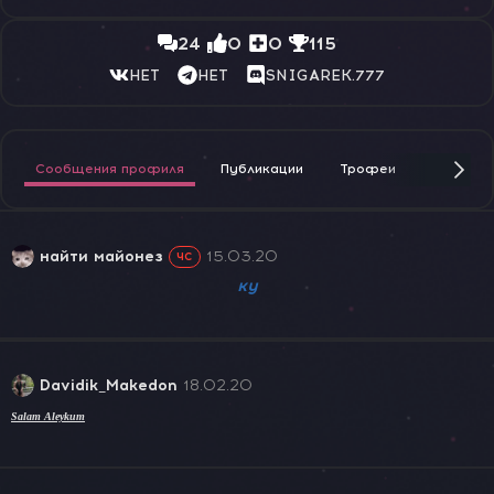
24
0
0
115
НЕТ
НЕТ
SNIGAREK.777
Сообщения профиля
Публикации
Трофеи
Награды
найти майонез
15.03.20
ЧС
ку
Davidik_Makedon
18.02.20
Salam Aleykum