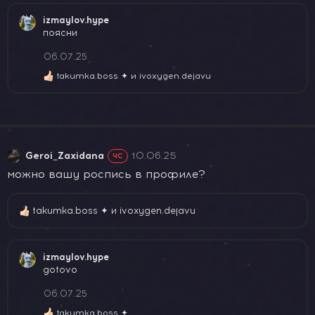
а
к
izmaylov.hype
ц
поясни
и
и
06.07.25
:
takumka.boss ✦
и
ivoxygen.dejavu
Р
е
а
к
ц
и
и
Geroi_Zaxidana
10.06.25
ЧС
:
можно вашу роспись в профиле?
takumka.boss ✦
и
ivoxygen.dejavu
Р
е
а
к
izmaylov.hype
ц
gotovo
и
и
06.07.25
:
takumka.boss ✦