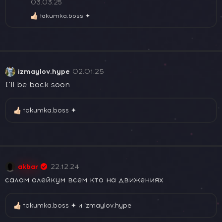
:
03.03.25
takumka.boss ✦
Р
е
а
к
ц
и
и
izmaylov.hype
02.01.25
:
I'll be back soon
takumka.boss ✦
Р
е
а
к
ц
и
akbar
22.12.24
и
:
салам алейкум всем кто на движениях
takumka.boss ✦
и
izmaylov.hype
Р
е