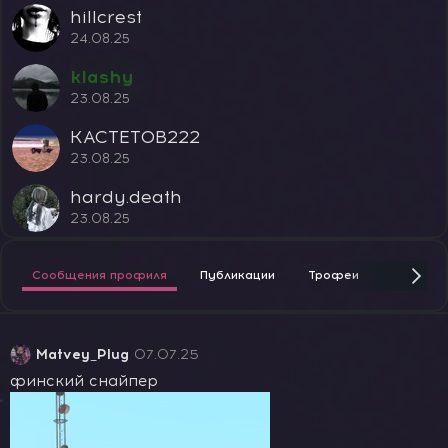
hillcrest
24.08.25
klashy
23.08.25
KACTETOB222
23.08.25
hardy.death
23.08.25
Сообщения профиля
Публикации
Трофеи
Награды
Matvey_Plug
07.07.25
финский снайпер