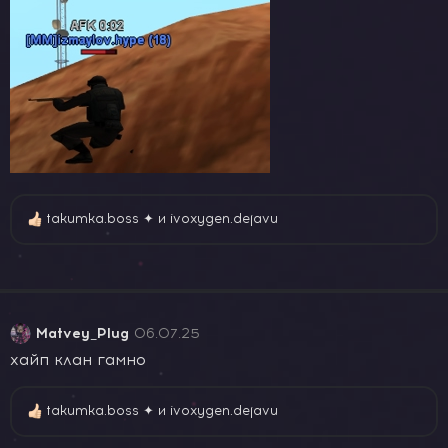
takumka.boss ✦
и
ivoxygen.dejavu
Р
е
а
к
ц
и
Matvey_Plug
06.07.25
и
:
хайп клан гамно
takumka.boss ✦
и
ivoxygen.dejavu
Р
е