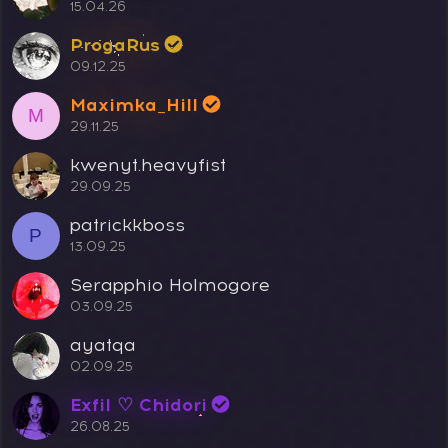
15.04.26
ProgaRus
09.12.25
Maximka_Hill
M
29.11.25
kwenyt.heavyfist
29.09.25
patrickkboss
P
13.09.25
Serapphio Holmogore
03.09.25
ayatqa
02.09.25
Exfil ♡ Chidori
26.08.25