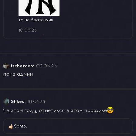
та не братанчик
10.06.23
ischezaem
02.05.23
прив админ
Shked.
31.01.23
1 в этом году, отметился в этом профиле
Santo.
Р
е