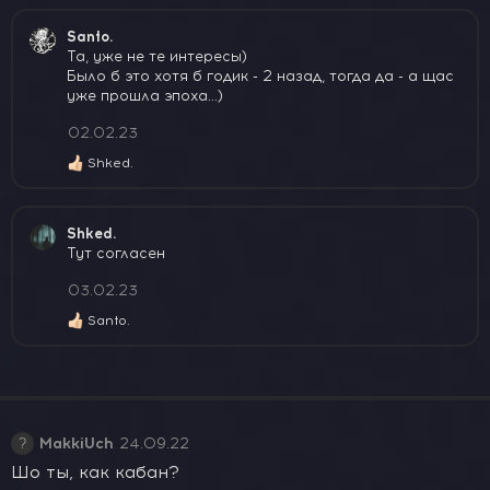
а
к
Santo.
ц
Та, уже не те интересы)
и
Было б это хотя б годик - 2 назад, тогда да - а щас
и
уже прошла эпоха...)
:
02.02.23
Shked.
Р
е
а
к
Shked.
ц
Тут согласен
и
и
03.02.23
:
Santo.
Р
е
а
к
ц
и
и
MakkiUch
24.09.22
:
Шо ты, как кабан?