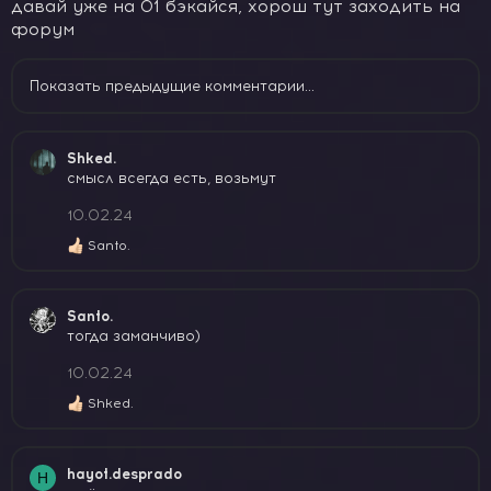
давай уже на 01 бэкайся, хорош тут заходить на
форум
Показать предыдущие комментарии...
Shked.
смысл всегда есть, возьмут
10.02.24
Santo.
Р
е
а
к
Santo.
ц
тогда заманчиво)
и
и
10.02.24
:
Shked.
Р
е
а
к
hayot.desprado
H
ц