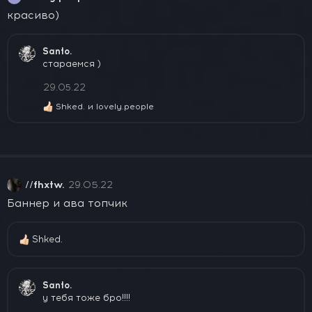
красиво)
Santo.
стараемся )
29.05.22
Shked.
и
lovely.people
Р
е
а
к
ц
и
и
//fhxtw.
29.05.22
:
Баннер и ава топчик
Shked.
Р
е
а
к
Santo.
ц
у тебя тоже бро!!!!
и