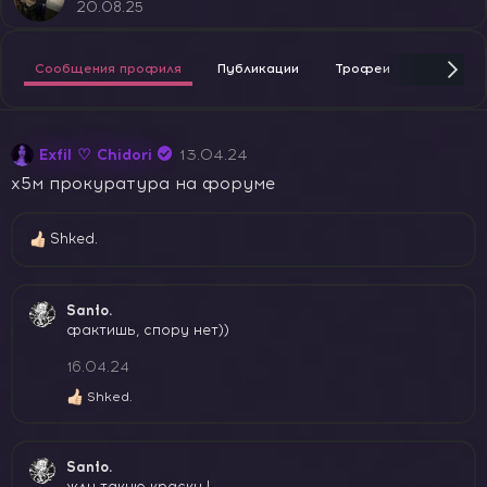
20.08.25
Сообщения профиля
Публикации
Трофеи
Награды
Exfil ♡ Chidori
13.04.24
х5м прокуратура на форуме
Shked.
Р
е
а
к
Santo.
ц
фактишь, спору нет))
и
и
16.04.24
:
Shked.
Р
е
а
к
Santo.
ц
жду такую краску !