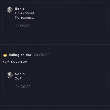
Santo.
Сам кабан!!
Потихоньку
25.09.22
liuling.chidori
24.09.22
хай косован
Santo.
Хай
24.09.22