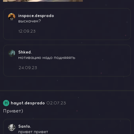
inspace.desprado
выскачем?
12.09.23
Shked.
мотивацию надо подняяять
24.09.23
hayot.desprado
02.07.23
H
Привет)
Santo.
привет привет