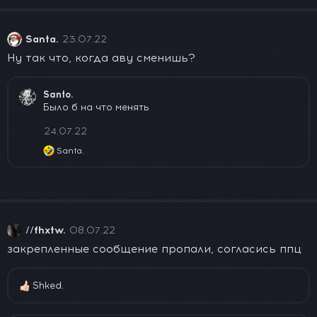
ц
и
и
Santa.
23.07.22
:
Ну так что, когда аву сменишь?
Santo.
Было б на что менять
24.07.22
Santa.
Р
е
а
к
ц
и
и
//fhxtw.
08.07.22
:
закрепленные сообщение пропали, согласись ппц
Shked.
Р
е
а