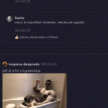
24.09.23
Santo.
мало в коробке поменял, месяц не кушаю
24.09.23
aidaxo.desprado
и
Shked.
Р
е
а
к
ц
и
и
inspace.desprado
08.09.23
:
ой а что случилось