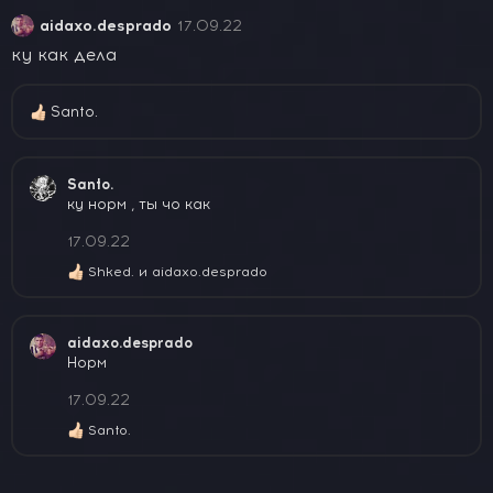
aidaxo.desprado
17.09.22
ку как дела
Santo.
Р
е
а
к
Santo.
ц
ку норм , ты чо как
и
и
17.09.22
:
Shked.
и
aidaxo.desprado
Р
е
а
к
aidaxo.desprado
ц
Норм
и
и
17.09.22
:
Santo.
Р
е
а
к