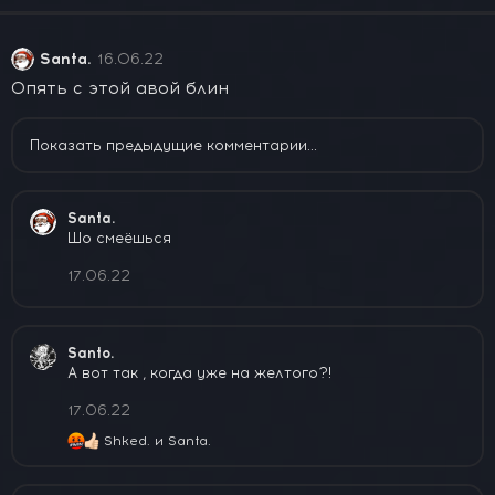
ц
и
и
Santa.
16.06.22
:
Опять с этой авой блин
Показать предыдущие комментарии...
Santa.
Шо смеёшься
17.06.22
Santo.
А вот так , когда уже на желтого?!
17.06.22
Shked.
и
Santa.
Р
е
а