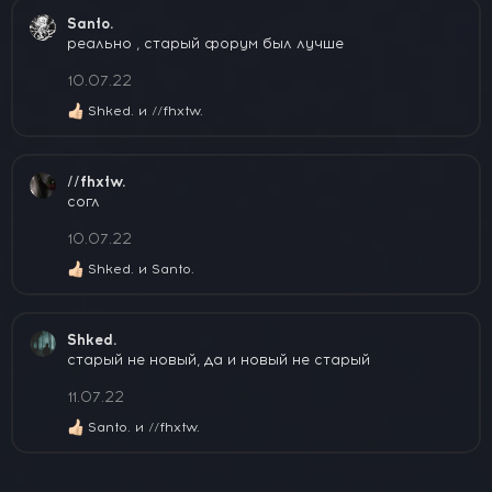
к
Santo.
ц
реально , старый форум был лучше
и
и
10.07.22
:
Shked.
и
//fhxtw.
Р
е
а
к
//fhxtw.
ц
согл
и
и
10.07.22
:
Shked.
и
Santo.
Р
е
а
к
Shked.
ц
cтарый не новый, да и новый не старый
и
и
11.07.22
:
Santo.
и
//fhxtw.
Р
е
а
к