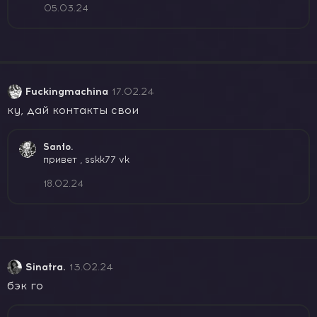
05.03.24
Fuckingmachina
17.02.24
ку, дай контакты свои
Santo.
привет , sskk77 vk
18.02.24
Sinatra.
13.02.24
бэк го