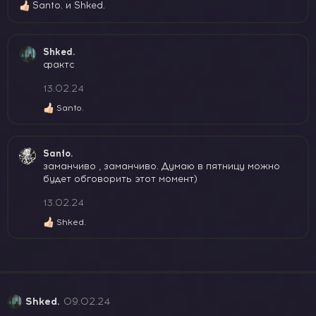
Santo.
и
Shked.
Р
е
а
к
Shked.
ц
фактс
и
и
13.02.24
:
Santo.
Р
е
а
к
Santo.
ц
заманчиво , заманчиво. Думаю в пятницу можно
и
будет обговорить этот момент)
и
:
13.02.24
Shked.
Р
е
а
к
ц
и
и
Shked.
09.02.24
: