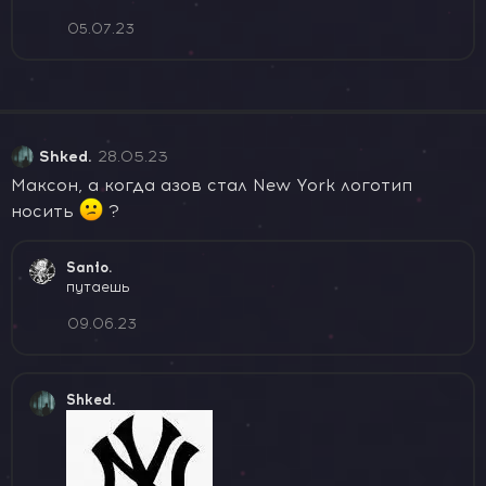
05.07.23
Shked.
28.05.23
Максон, а когда азов стал New York логотип
носить
?
Santo.
путаешь
09.06.23
Shked.