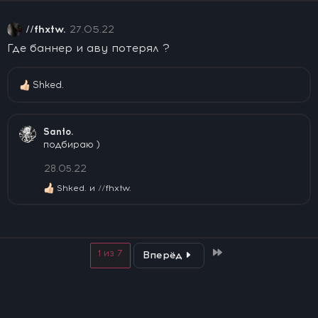
и
и
//fhxtw.
27.05.22
:
Где баннер и аву потерял ?
Shked.
Р
е
а
к
Santo.
ц
подбираю )
и
и
28.05.22
:
Shked.
и
//fhxtw.
Р
е
а
к
ц
и
Last
1 из 7
Вперёд
и
: