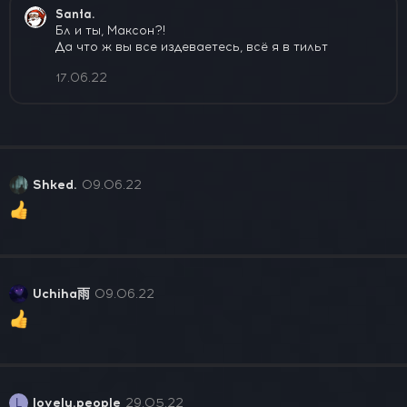
к
Santa.
ц
Бл и ты, Максон?!
и
Да что ж вы все издеваетесь, всё я в тильт
и
:
17.06.22
Shked.
09.06.22
Uchiha雨
09.06.22
lovely.people
29.05.22
L