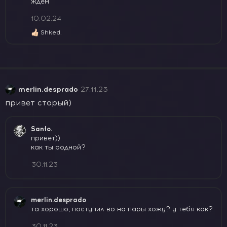
ждём
и
и
10.02.24
:
Shked.
Р
е
а
к
ц
и
и
merlin.desprado
27.11.23
:
привет старый)
Santo.
привет))
как ты родной?
30.11.23
merlin.desprado
та хорошо, поступил во на пары хожу? у тебя как?
30.11.23