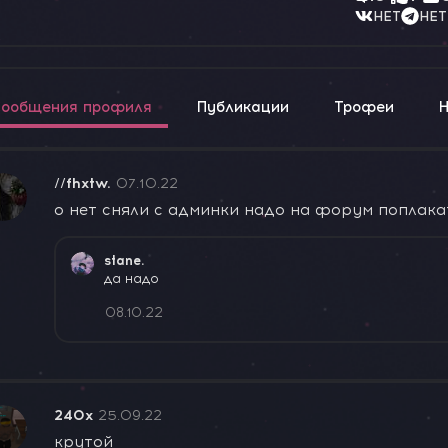
НЕТ
НЕТ
ообщения профиля
Публикации
Трофеи
//fhxtw.
07.10.22
о нет сняли с админки надо на форум поплак
stane.
да надо
08.10.22
240x
25.09.22
крутой