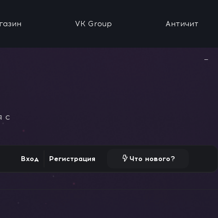
газин
VK Group
Античит
−
 с
Вход
Регистрация
Что нового?