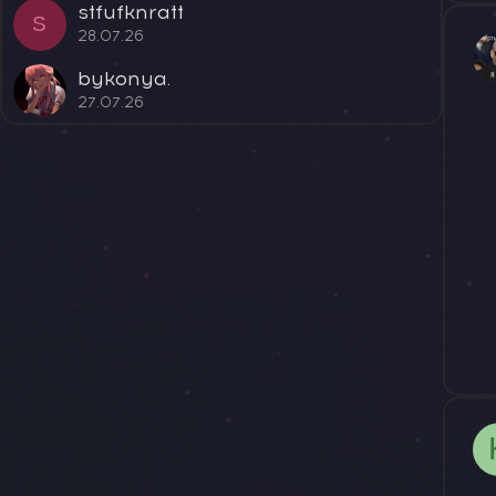
stfufknratt
S
28.07.26
bykonya.
27.07.26