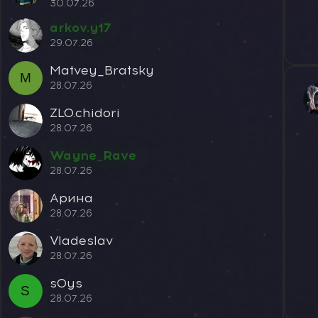
30.07.26
arkov.y17
29.07.26
Matvey_Bratsky
M
28.07.26
ZLO.chidori
28.07.26
Wayne_Rave
28.07.26
Арина
28.07.26
Vladeslav
28.07.26
s0ys
S
28.07.26