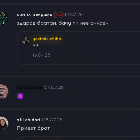
симпл чекушка
12.07.26
ЧС
здаров братан, бачу ти нее онлаен
yovimi.uchiha
da
13.07.26
santacrose
07.07.26
stil.chidori
05.07.26
Привет брат