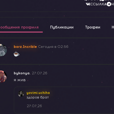
ССЫЛКА
Н
ообщения профиля
Публикации
Трофеи
borz.Incrible
Сегодня в 02:56
bykonya.
27.07.26
я жив
yovimi.uchiha
здоров брат
27.07.26