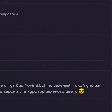
локировали
e а тут бац Yovimi.Uchiha зелёный, такой упс аж
в версии Lite куратор зелёного цвета