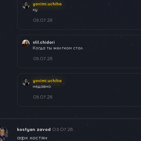
yovimi.uchiha
ку
05.07.26
stil.chidori
Когда ты желтком стал
05.07.26
yovimi.uchiha
недавно
05.07.26
kostyan zavod
03.07.26
афк костян