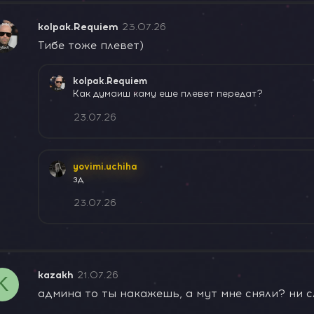
kolpak.Requiem
23.07.26
Тибе тоже плевет)
kolpak.Requiem
Как думаиш каму еше плевет передат?
23.07.26
yovimi.uchiha
зд
23.07.26
kazakh
21.07.26
K
админа то ты накажешь, а мут мне сняли? ни с