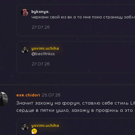
bykonya.
черкани свой юз вк а то мне пока страницу заб
27.07.26
yovimi.uchiha
@bestl1nkss
27.07.26
exe.chidori
25.07.26
Значит захожу на форум, ставлю себе стиль Lit
сердце в пятки ушло, захожу в профиль а это 
yovimi.uchiha