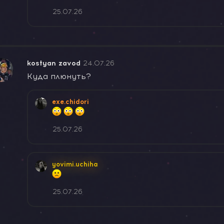
25.07.26
kostyan zavod
24.07.26
Куда плюнуть?
exe.chidori
25.07.26
yovimi.uchiha
25.07.26