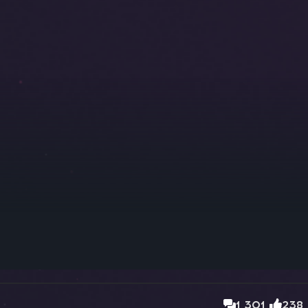
1 301
238