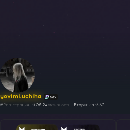
yovimi.uchiha
sex
15
Регистрация
11.06.24
Активность
Вторник в 15:52