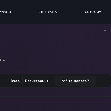
газин
VK Group
Античит
−
 с
Вход
Регистрация
Что нового?