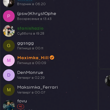
Вторник в 06:20
(psw)Khryst0phe
P
Воскресенье в 13:43
stanishazio
Суббота в 19:28
ggssgg
G
Пятница в 00:11
Maximka_Hill
M
Пятница в 00:09
DenMonrue
D
Четверг в 02:29
Maksimka_Ferrari
M
Четверг в 00:07
fovu
ЧС