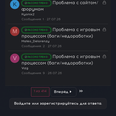
З
Проблема с сайтом/
т
K
РАССМОТРЕНО
а
а
форумом
к
Kyonix2
р
Сообщения
1
27.07.26
ы
З
Проблема с игровым
т
M
РАССМОТРЕНО
а
а
процессом (баги/недоработки)
к
Mateo_Delorenzy
р
Сообщения
2
27.07.26
ы
З
Проблема с игровым
т
V
РАССМОТРЕНО
а
а
процессом (баги/недоработки)
к
Vizg
р
Сообщения
9
26.07.26
ы
т
а
Last
1 из 414
Вперёд
Войдите или зарегистрируйтесь для ответа.