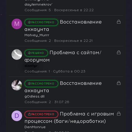
к
daytemnekrov'
р
Сообщения
5
Воскресенье в 22:22
ы
З
Восстановление
т
M
РАССМОТРЕНО
а
а
аккаунта
к
Matvey_Murrr
р
Сообщения
2
Воскресенье в 22:21
ы
З
Проблема с сайтом/
т
РЕШЕНО
а
а
форумом
к
disntgr
р
Сообщения
1
Суббота в 00:23
ы
З
Восстановление
т
РАССМОТРЕНО
а
а
аккаунта
к
g0dless.dll
р
Сообщения
2
31.07.26
ы
З
Проблема с игровым
т
D
РАССМОТРЕНО
а
а
процессом (баги/недоработки)
к
DenMonrue
р