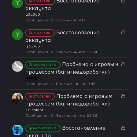
З
Восстановление
т
Y
ОТКАЗАНО
а
а
аккаунта
к
y3y3y3
р
Сообщения
2
Вторник в 14:13
ы
З
Восстановление
т
Y
ОТКАЗАНО
а
а
аккаунта
к
y3y3y3
р
Сообщения
2
Понедельник в 00:14
ы
З
Проблема с игровым
т
РАССМОТРЕНО
а
а
процессом (баги/недоработки)
к
disntgr
р
Сообщения
4
Понедельник в 19:43
ы
З
Проблема с игровым
т
ОТКАЗАНО
а
а
процессом (баги/недоработки)
к
stil.chidori
р
Сообщения
2
Воскресенье в 22:26
ы
З
Восстановление
т
РАССМОТРЕНО
а
а
аккаунта