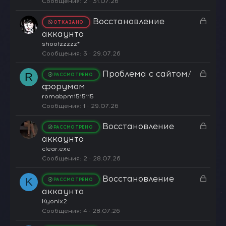
Сообщения
2
31.07.26
ы
З
Восстановление
т
ОТКАЗАНО
а
а
аккаунта
к
shootzzzzz*
р
Сообщения
3
29.07.26
ы
З
Проблема с сайтом/
т
R
РАССМОТРЕНО
а
а
форумом
к
romabpm1515115
р
Сообщения
1
29.07.26
ы
З
Восстановление
т
РАССМОТРЕНО
а
а
аккаунта
к
clear.exe
р
Сообщения
2
28.07.26
ы
З
Восстановление
т
K
РАССМОТРЕНО
а
а
аккаунта
к
Kyonix2
р
Сообщения
4
28.07.26
ы