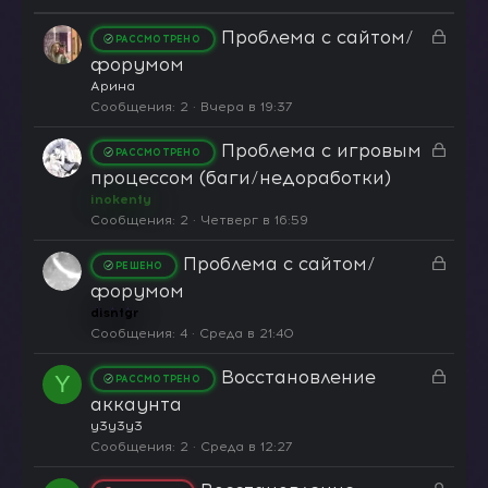
З
Проблема с сайтом/
РАССМОТРЕНО
а
форумом
к
Арина
р
Сообщения
2
Вчера в 19:37
ы
З
Проблема с игровым
т
РАССМОТРЕНО
а
а
процессом (баги/недоработки)
к
inokenty
р
Сообщения
2
Четверг в 16:59
ы
З
Проблема с сайтом/
т
РЕШЕНО
а
а
форумом
к
disntgr
р
Сообщения
4
Среда в 21:40
ы
З
Восстановление
т
Y
РАССМОТРЕНО
а
а
аккаунта
к
y3y3y3
р
Сообщения
2
Среда в 12:27
ы