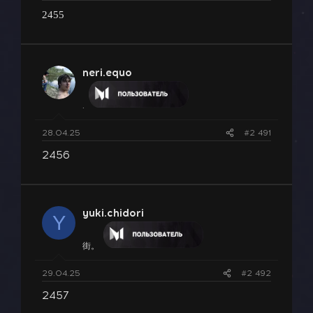
2455
neri.equo
.
28.04.25
#2 491
2456
yuki.chidori
Y
街。
29.04.25
#2 492
2457