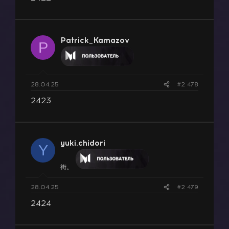
Patrick_Kamazov
P
28.04.25
#2 478
2423
yuki.chidori
Y
街。
28.04.25
#2 479
2424