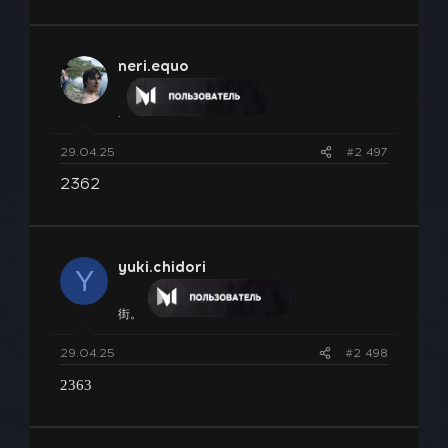
neri.equo
.
29.04.25
#2 497
2362
yuki.chidori
Y
街。
29.04.25
#2 498
2363