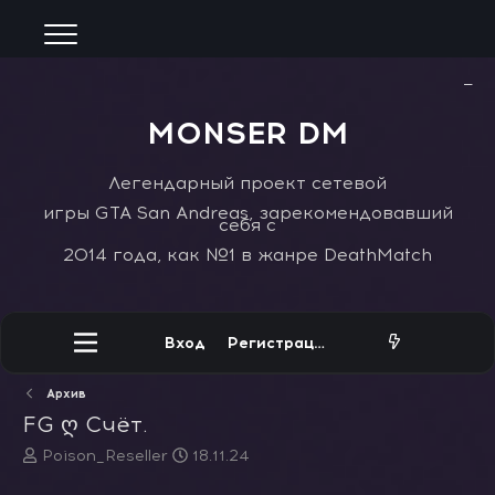
−
MONSER DM
Легендарный проект сетевой
игры GTA San Andreas, зарекомендовавший
себя с
2014 года, как №1 в жанре DeathMatch
Вход
Регистрация
Архив
FG ღ Счёт.
А
Д
Poison_Reseller
18.11.24
в
а