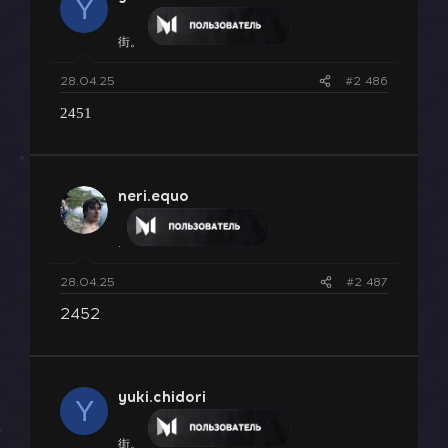
Y
街。
28.04.25
#2 486
2451
neri.equo
.
28.04.25
#2 487
2452
yuki.chidori
Y
街。