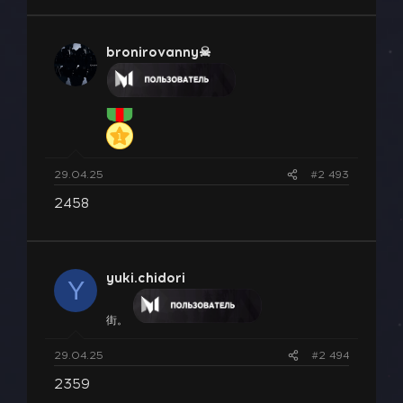
bronirovanny☠
29.04.25
#2 493
2458
yuki.chidori
Y
街。
29.04.25
#2 494
2359