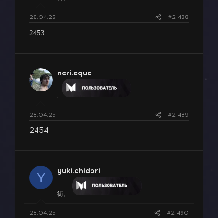
28.04.25
#2 488
2453
neri.equo
.
28.04.25
#2 489
2454
yuki.chidori
Y
街。
28.04.25
#2 490