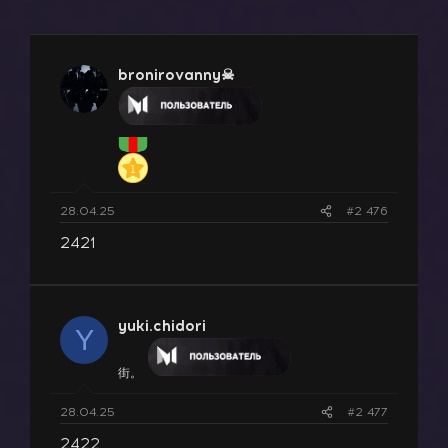
т
т
о
а
р
н
т
а
bronirovanny☠
е
ч
м
а
ы
л
а
28.04.25
#2 476
2421
yuki.chidori
Y
街。
28.04.25
#2 477
2422