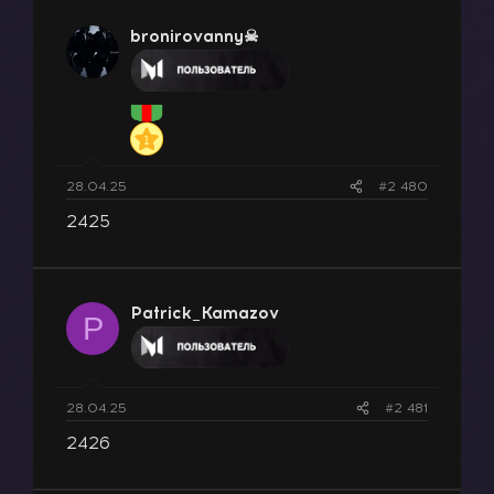
bronirovanny☠
28.04.25
#2 480
2425
Patrick_Kamazov
P
28.04.25
#2 481
2426