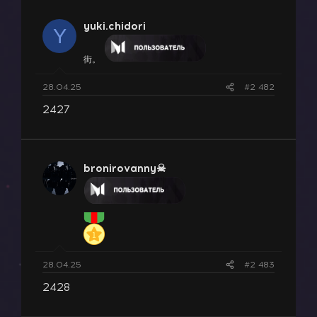
yuki.chidori
Y
街。
28.04.25
#2 482
2427
bronirovanny☠
28.04.25
#2 483
2428