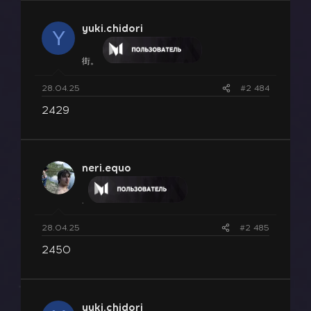
yuki.chidori
Y
街。
28.04.25
#2 484
2429
neri.equo
.
28.04.25
#2 485
2450
yuki.chidori