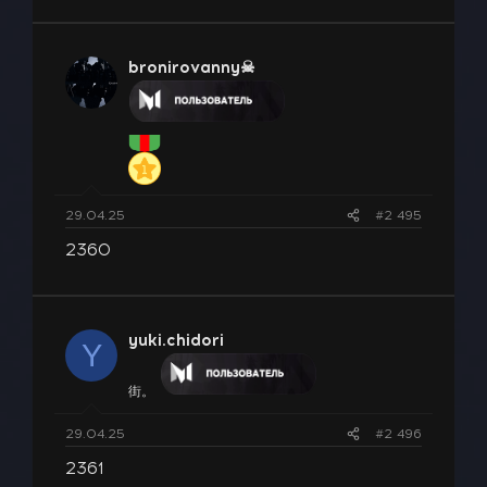
bronirovanny☠
29.04.25
#2 495
2360
yuki.chidori
Y
街。
29.04.25
#2 496
2361