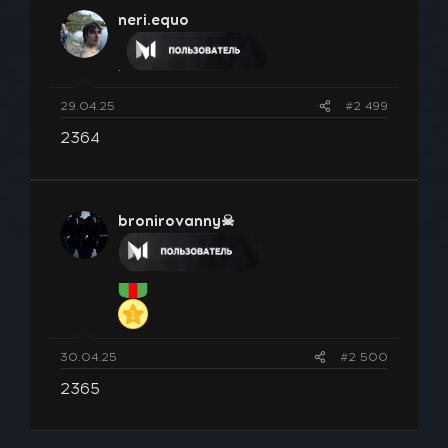
neri.equo
.
29.04.25
#2 499
2364
bronirovanny☠
30.04.25
#2 500
2365