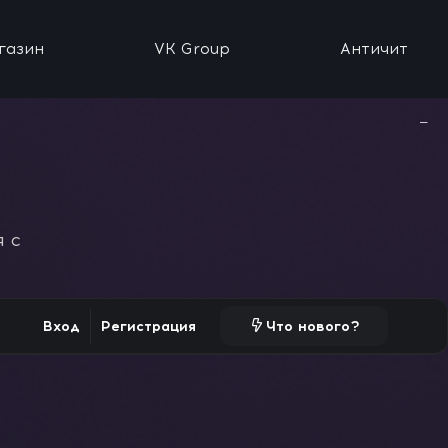
газин
VK Group
Античит
−
 с
Вход
Регистрация
Что нового?