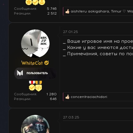
Сообщения
5 746
aishiteru aokigahara
,
Timur ♡ W
Р
Реакции
2 512
е
а
к
27.01.25
ц
и
⎯ Ваше игровое имя на прое
и
:
⎯ Какие у вас имеются дост
⎯ Примечания, советы по по
WhiteCat
Сообщения
1 280
concentraciachidori
Р
Реакции
646
е
а
к
27.03.25
ц
и
и
: