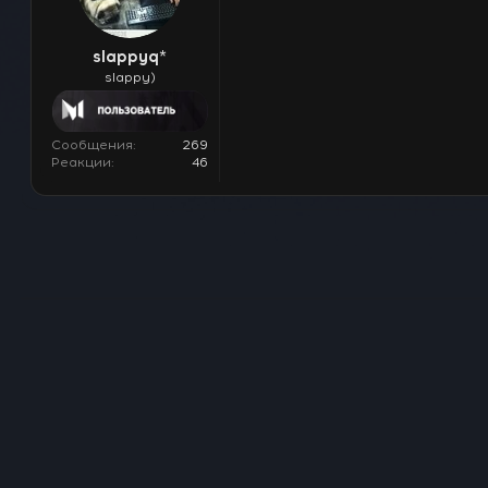
slappyq*
slappy)
Сообщения
269
Реакции
46