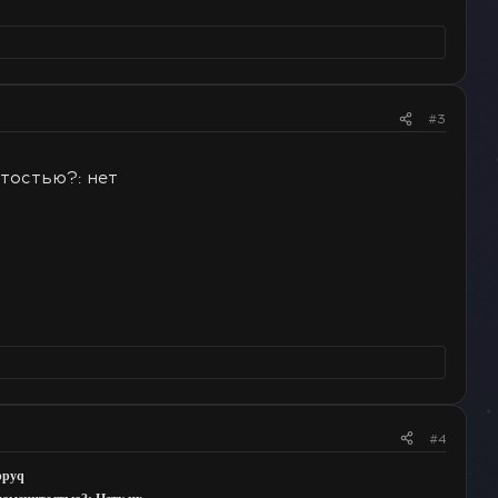
#3
тостью?: нет
#4
ppyq