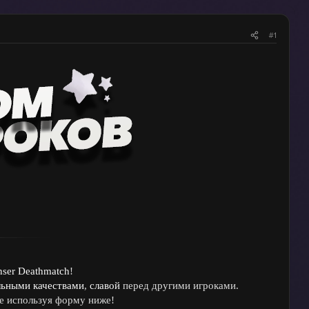
#1
ser Deathmatch
!
льными качествами
,
славой
перед другими игроками.
се используя форму ниже!