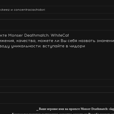
ockeez
и
concentraciachidori
кте Monser Deathmatch: WhiteCat
ижения, качества, можете ли Вы себя назвать знамени
воду уникальности: вступайте в чидори
⎯ Ваше игровое имя на проекте Monser Deathmatch: sla