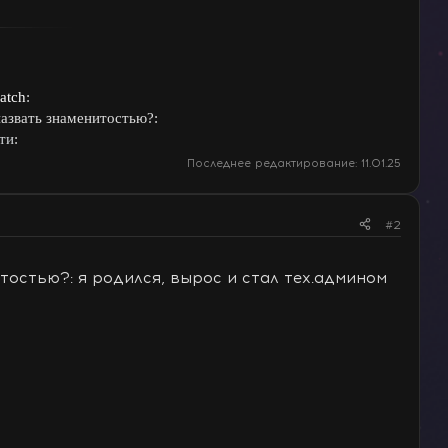
atch
:
назвать знаменитостью?:
ти
:
Последнее редактирование:
11.01.25
#2
тостью?: я родился, вырос и стал тех.админом