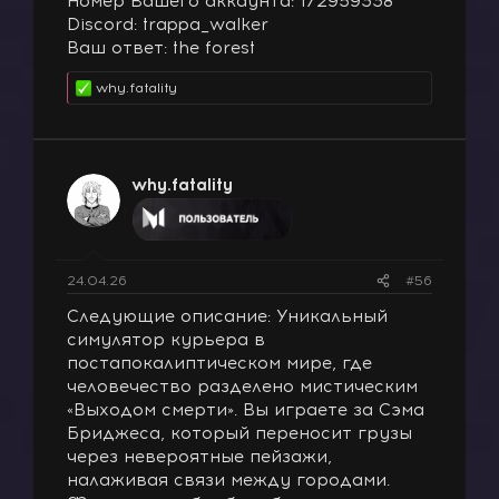
Номер Вашего аккаунта: 172959338
Discord: trappa_walker
Ваш ответ: the forest
why.fatality
Р
е
а
к
ц
why.fatality
и
и
:
24.04.26
#56
Следующие описание: Уникальный
симулятор курьера в
постапокалиптическом мире, где
человечество разделено мистическим
«Выходом смерти». Вы играете за Сэма
Бриджеса, который переносит грузы
через невероятные пейзажи,
налаживая связи между городами.