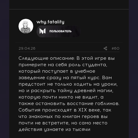
е
а
к
ц
why.fatality
и
и
:
29.04.26
#60
Следующие описание: В этой игре вы
примерите на себя роль студента,
который поступает в учебное
заведение сразу на пятый курс. Вам
предстоит не только ходить на уроки,
но и раскрыть тайну древней магии,
которую почти никто не видит, а
также остановить восстание гоблинов.
События происходят в XIX веке, так
что знакомых по книгам героев вы
почти не встретите, но само место
действия узнаете из тысячи