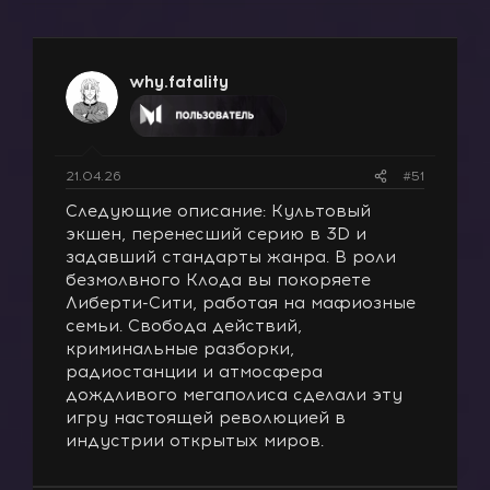
т
т
о
а
р
н
т
а
why.fatality
е
ч
м
а
ы
л
а
21.04.26
#51
Следующие описание: Культовый
экшен, перенесший серию в 3D и
задавший стандарты жанра. В роли
безмолвного Клода вы покоряете
Либерти-Сити, работая на мафиозные
семьи. Свобода действий,
криминальные разборки,
радиостанции и атмосфера
дождливого мегаполиса сделали эту
игру настоящей революцией в
индустрии открытых миров.