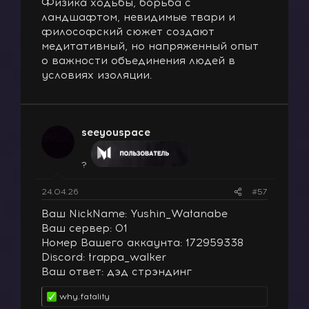
Физика ходьбы, борьба с
ландшафтом, невидимые твари и
философский сюжет создают
медитативный, но напряженный опыт
о важности объединения людей в
условиях изоляции.
seeyouspace
?
24.04.26
#57
Ваш NickName: Yushin_Watanabe
Ваш сервер: 01
Номер Вашего аккаунта: 172959338
Discord: trappa_walker
Ваш ответ: дэд стрэндинг
why.fatality
Р