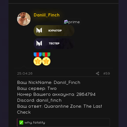
Daniil_Finch
prime
25.04.26
#59
Ваш NickName: Daniil_Finch
Ваш сервер: Two
Номер Вашего аккаунта: 2864794
Discord: daniil_finch
Ваш ответ: Quarantine Zone: The Last
Check
why.fatality
Р