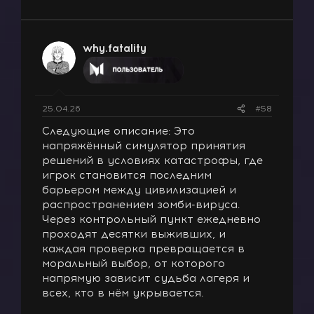
е
а
к
ц
why.fatality
и
и
:
25.04.26
#58
Следующие описание: Это
напряжённый симулятор принятия
решений в условиях катастрофы, где
игрок становится последним
барьером между цивилизацией и
распространением зомби-вируса.
Через контрольный пункт ежедневно
проходят десятки выживших, и
каждая проверка превращается в
моральный выбор, от которого
напрямую зависит судьба лагеря и
всех, кто в нём укрывается.