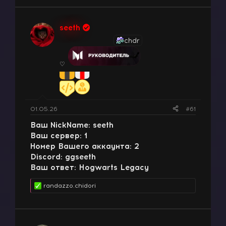
seeth
chdr
♡
01.05.26
#61
Ваш NickName: seeth
Ваш сервер: 1
Номер Вашего аккаунта: 2
Discord: ggseeth
Ваш ответ:
Hogwarts Legacy
randazzo.chidori
Р
е
а
к
ц