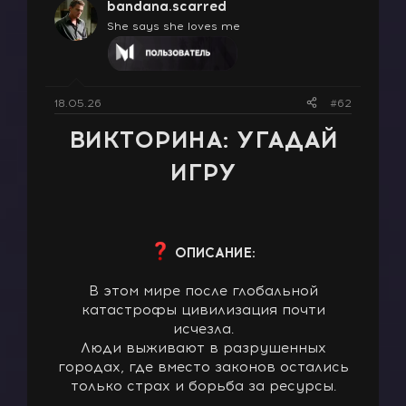
bandana.scarred
и
и
She says she loves me
:
18.05.26
#62
ВИКТОРИНА: УГАДАЙ
ИГРУ
ОПИСАНИЕ:
В этом мире после глобальной
катастрофы цивилизация почти
исчезла.
Люди выживают в разрушенных
городах, где вместо законов остались
только страх и борьба за ресурсы.