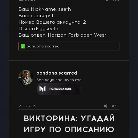
Ваш NickName: seeth
Ваш сервер: 1
Номер Вашего аккаунта: 2
Discord: ggseeth
Ваш ответ: Horizon Forbidden West
bandana.scarred
Р
е
а
к
ц
bandana.scarred
и
и
She says she loves me
:
22.05.26
#70
ВИКТОРИНА: УГАДАЙ
ИГРУ ПО ОПИСАНИЮ