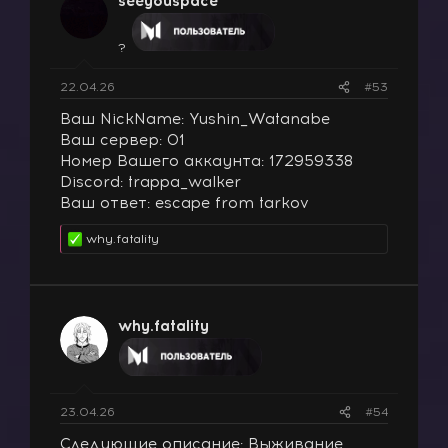
seeyouspace
?
22.04.26
#53
Ваш NickName: Yushin_Watanabe
Ваш сервер: 01
Номер Вашего аккаунта: 172959338
Discord: trappa_walker
Ваш ответ: escape from tarkov
why.fatality
Р
е
а
к
ц
why.fatality
и
и
:
23.04.26
#54
Следующие описание: Выживание