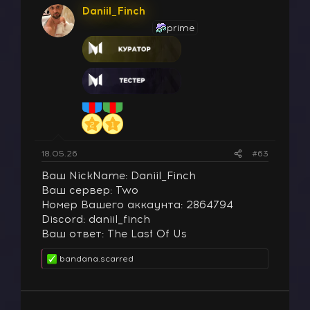
Daniil_Finch
prime
18.05.26
#63
Ваш NickName: Daniil_Finch
Ваш сервер: Two
Номер Вашего аккаунта: 2864794
Discord: daniil_finch
Ваш ответ: The Last Of Us
bandana.scarred
Р
е
а
к
ц