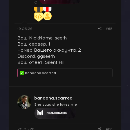
♡
19.05.26
#65
Ваш NickName: seeth
Ваш сервер: 1
Номер Вашего аккаунта: 2
Discord: ggseeth
Ваш ответ: Silent Hill
bandana.scarred
Р
е
а
к
ц
bandana.scarred
и
и
She says she loves me
:
20.05.26
#66