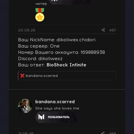
читер
20.05.26
#67
Ваш NickName: dikoliwex.chidori
Ваш сервер: One
Номер Вашего аккаунта: 169888938
Discord: dikoliwexz
Ваш ответ:
BioShock Infinite
bandana.scarred
Р
е
а
к
ц
bandana.scarred
и
и
She says she loves me
:
21.05.26
#68