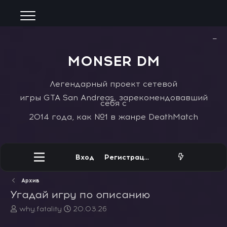
−
MONSER DM
Легендарный проект сетевой
игры GTA San Andreas, зарекомендовавший
себя с
2014 года, как №1 в жанре DeathMatch
Вход
Регистрация
Архив
Угадай игру по описанию
А
Д
why.fatality
20.03.26
в
а