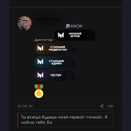
santacrose
ANON
Диктатор
15.06.26
#81
Ты всегда будешь моей первой «тачкой». Я
люблю тебя, Би.