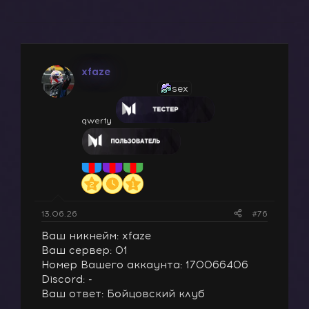
в
а
т
т
о
а
р
н
т
а
xfaze
е
ч
м
а
sex
ы
л
а
qwerty
13.06.26
#76
Ваш никнейм: xfaze
Ваш сервер: 01
Номер Вашего аккаунта: 170066406
Discord: -
Ваш ответ: Бойцовский клуб