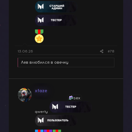
13.06.26
#78
Лев влюбился в овечку
xfaze
sex
qwerty