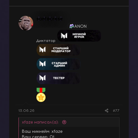
santacrose
ANON
Диктатор
13.06.26
#77
xfaze написал(а):
Ваш никнейм: xfaze
Ваш сервер: 01