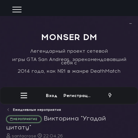
−
MONSER DM
Легендарный проект сетевой
игры GTA San Andreas, зарекомендовавший
себя с
2014 года, как №1 в жанре DeathMatch
Вход
Регистрация
Ежедневные мероприятия
Викторина "Угадай
МЕРОПРИЯТИЕ
цитату"
А
Д
santacrose
22.04.26