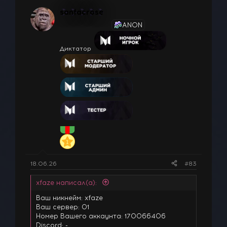
santacrose
ANON
Диктатор
18.06.26
#83
xfaze написал(а):
Ваш никнейм: xfaze
Ваш сервер: 01
Номер Вашего аккаунта: 170066406
Discord: -