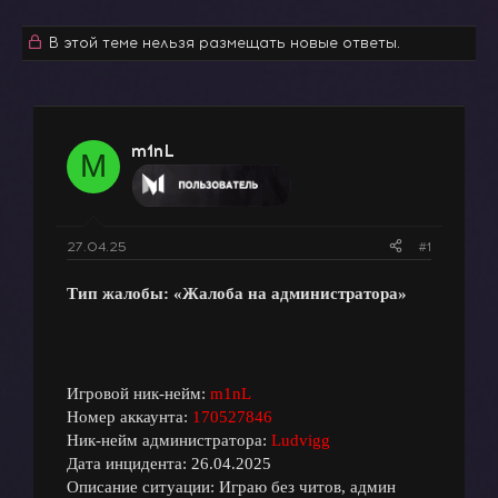
в
а
т
т
В этой теме нельзя размещать новые ответы.
о
а
р
н
т
а
е
ч
м
а
m1nL
M
ы
л
а
27.04.25
#1
Тип жалобы: «Жалоба на администратора»
Игровой ник-нейм:
m1nL
Номер аккаунта:
170527846
Ник-нейм администратора:
Ludvigg
Дата инцидента: 26.04.2025
Описание ситуации: Играю без читов, админ