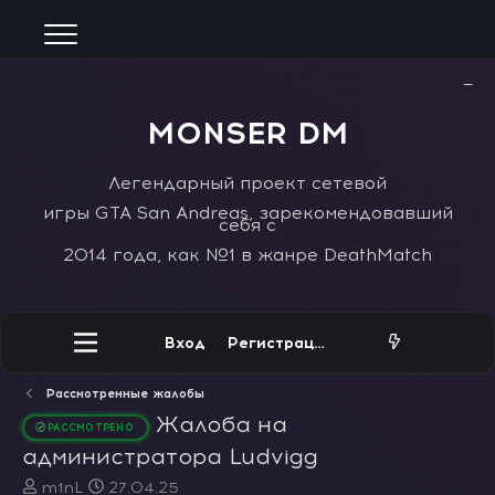
−
MONSER DM
Легендарный проект сетевой
игры GTA San Andreas, зарекомендовавший
себя с
2014 года, как №1 в жанре DeathMatch
Вход
Регистрация
Рассмотренные жалобы
Жалоба на
РАССМОТРЕНО
администратора Ludvigg
А
Д
m1nL
27.04.25